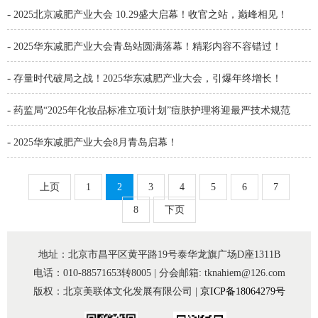
-
2025北京减肥产业大会 10.29盛大启幕！收官之站，巅峰相见！
-
2025华东减肥产业大会青岛站圆满落幕！精彩内容不容错过！
-
存量时代破局之战！2025华东减肥产业大会，引爆年终增长！
-
药监局“2025年化妆品标准立项计划”痘肤护理将迎最严技术规范
-
2025华东减肥产业大会8月青岛启幕！
上页
1
2
3
4
5
6
7
8
下页
地址：北京市昌平区黄平路19号泰华龙旗广场D座1311B
电话：010-88571653转8005 | 分会邮箱: tknahiem@126.com
版权：北京美联体文化发展有限公司 |
京ICP备18064279号