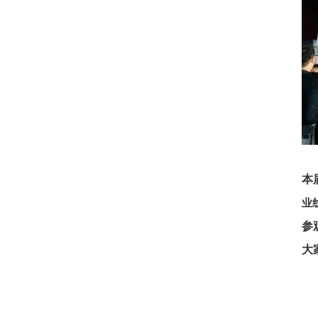
本
业
参
大