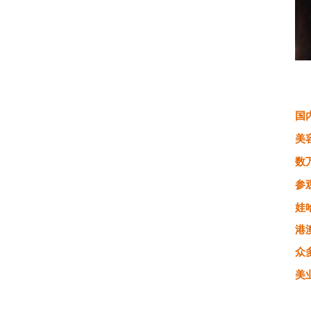
国
美
数
参观
娃
港
众
美