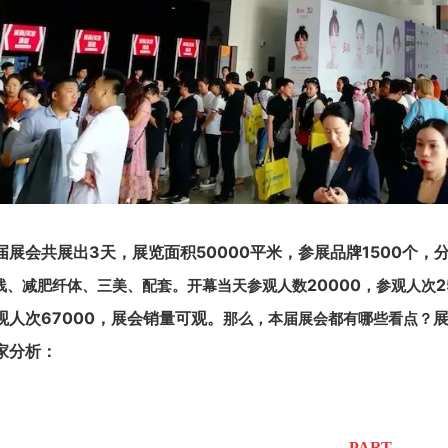
届展会共展出3天，展览面积
50000平米
，参展品牌
1500个
，
20000
2
线、减肥纤体、三美、配套
。
开幕当天参观人数
，参观人次
观人次
67000
，展会销量可观。
那么，本届展会都有哪些看点？
家分析：
PART