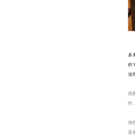
多
的
这
想
性
他
是